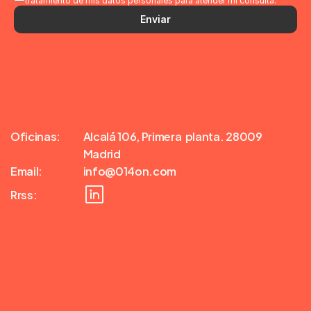
tratamiento de mis datos personales para atender mi consulta.
Enviar
Oficinas:
Alcalá 106, Primera  planta. 28009 
Madrid
Email:
info@014on.com
Rrss: