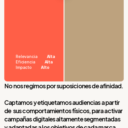
Relevancia
Relevancia
Alta
Baja
Eficiencia
Eficiencia
Alta
Media
Impacto
Impacto
Alto
Medio
No nos regimos por suposiciones de afinidad.
Captamos y etiquetamos audiencias a partir
de sus comportamientos físicos, para activar
campañas digitales altamente segmentadas
y adaptadas a los objetivos de cada marca.