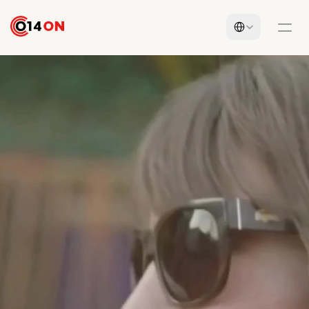
Select Language
Conecta
con
el
usuario
afín
a
tu
marca