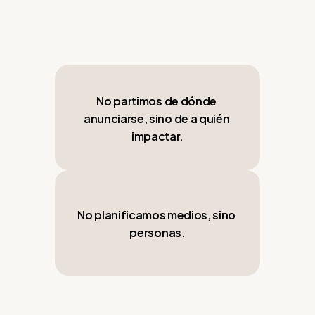
tie
No partimos de dónde 
anunciarse, sino de a quién 
impactar.
No planificamos medios, sino 
personas.