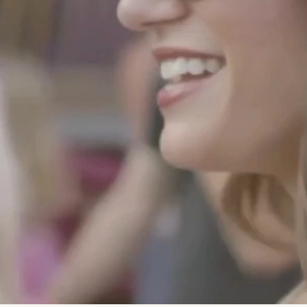
m
a
x
i
m
i
z
a
n
d
o
l
a
e
f
i
c
a
c
i
a
d
e
t
u
s
c
a
m
p
a
ñ
a
s
d
i
g
i
t
a
l
e
s
Las conocemos gracias 
Somos expertos en...
a...
Audiencias difíciles 
Etiquetas del 
de encontrar
mundo físico