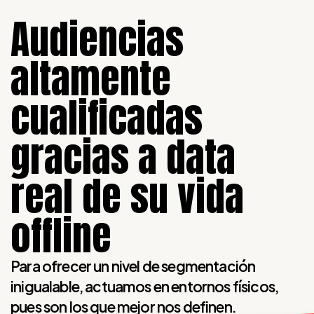
Impactándoles eficazmente...
Audiencias
Somos 100% User Centric
altamente
cualificadas
gracias a data
real de su vida
offline
Para ofrecer un nivel de segmentación
inigualable, actuamos en entornos físicos,
pues son los que mejor nos definen.