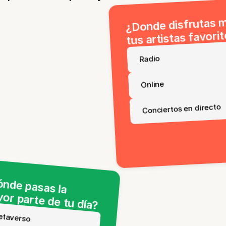
¿Donde disfrutas 
tus artistas favori
Radio
Online
Conciertos en directo
nde pasas la
or parte de tu día?
taverso